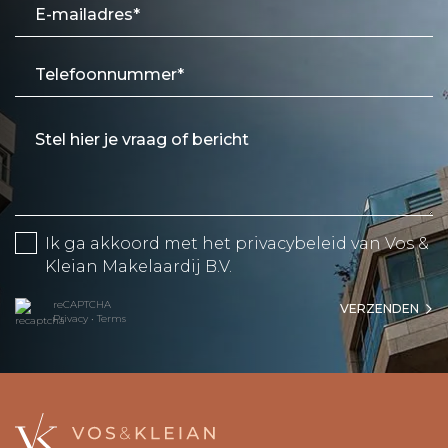
Ik ga akkoord met het
privacybeleid
van Vos &
Kleian Makelaardij B.V.
reCAPTCHA
VERZENDEN
Privacy
•
Terms