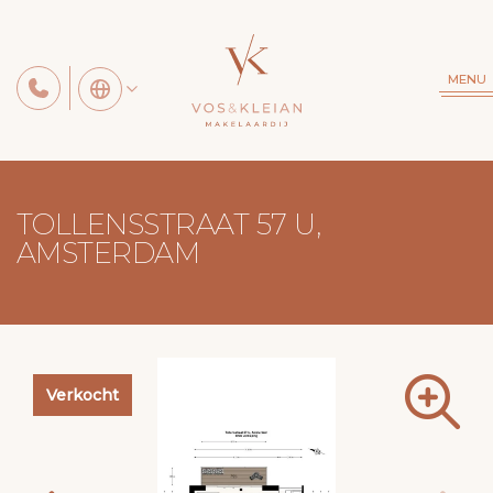
MENU
TOLLENSSTRAAT 57 U,
AMSTERDAM
Verkocht