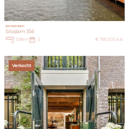
Amsterdam
Silodam 356
108m²
2
€ 795.000 k.k.
Verkocht