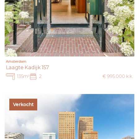
Amsterdam
Laagte Kadijk 157
135m²
2
€ 995.000 k.k.
Verkocht