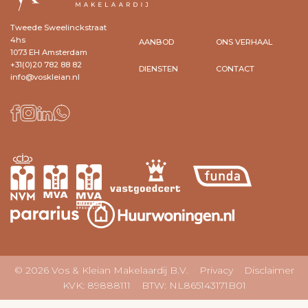
Tweede Sweelinckstraat
4hs
AANBOD
ONS VERHAAL
1073 EH Amsterdam
+31(0)20 782 88 82
DIENSTEN
CONTACT
info@voskleian.nl
© 2026 Vos & Kleian Makelaardij B.V.
Privacy
Disclaimer
KVK: 89888111 BTW: NL865143171B01