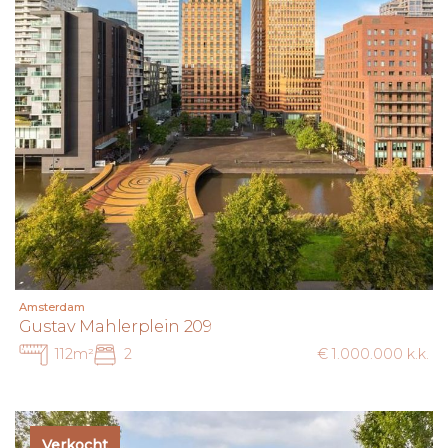
Amsterdam
Gustav Mahlerplein 209
112m²
2
€ 1.000.000 k.k.
Verkocht