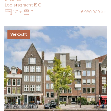
Amsterdam
Looiersgracht 15 C
101m²
3
€ 980.000 k.k.
Verkocht