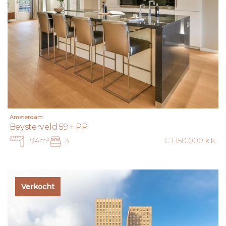
zich volgens de wet deskundige genoeg om alle zaken die
van belang zijn te kunnen overzien.
Amsterdam
Beysterveld 59 + PP
194m²
3
€ 1.150.000 k.k.
Verkocht