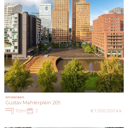
Amsterdam
Gustav Mahlerplein 209
112m²
2
€ 1.000.000 k.k.