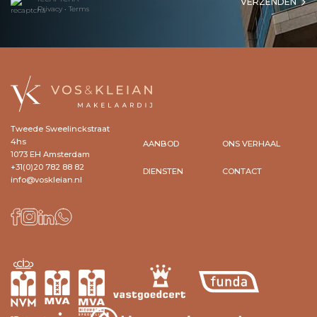
VERZENDEN
Privacy
•
Terms
Tweede Sweelinckstraat
4hs
AANBOD
ONS VERHAAL
1073 EH Amsterdam
+31(0)20 782 88 82
DIENSTEN
CONTACT
info@voskleian.nl