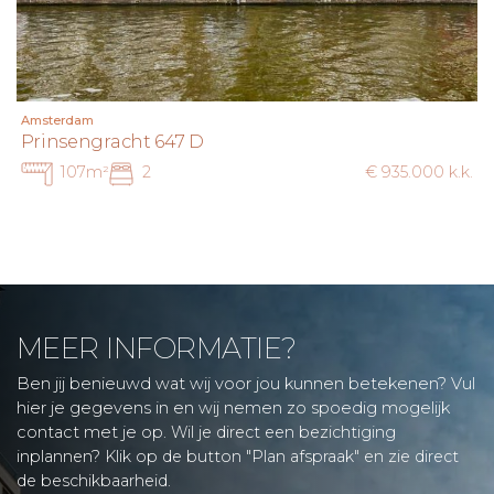
Amsterdam
Prinsengracht 647 D
107m²
2
€ 935.000 k.k.
MEER INFORMATIE?
Ben jij benieuwd wat wij voor jou kunnen betekenen? Vul
hier je gegevens in en wij nemen zo spoedig mogelijk
contact met je op.
Wil je direct een bezichtiging
inplannen? Klik op de button "Plan afspraak" en zie direct
de beschikbaarheid.