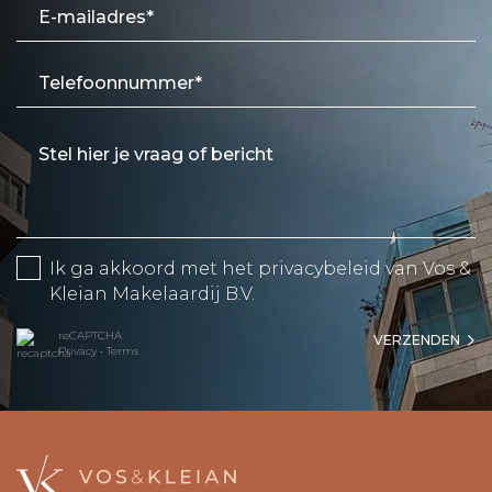
Ik ga akkoord met het
privacybeleid
van Vos &
Kleian Makelaardij B.V.
reCAPTCHA
VERZENDEN
Privacy
•
Terms