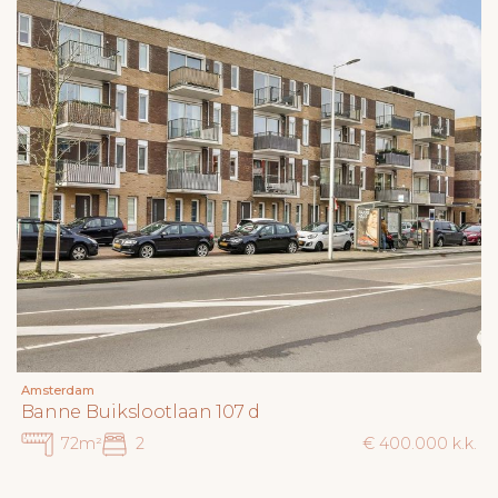
Amsterdam
Banne Buikslootlaan 107 d
72m²
2
€ 400.000 k.k.