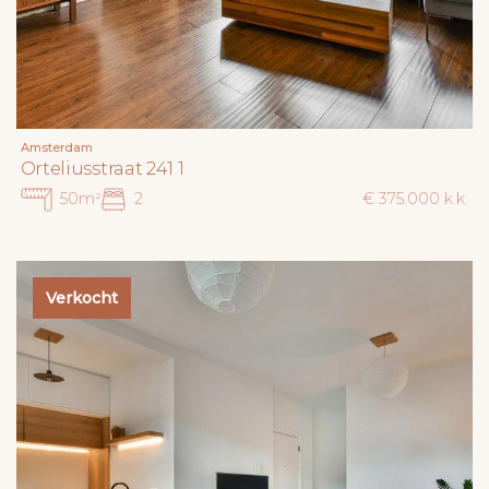
Amsterdam
Orteliusstraat 241 1
50m²
2
€ 375.000 k.k.
Verkocht