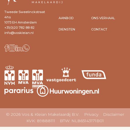
Tweede Sweelinckstraat
4hs
AANBOD
ONS VERHAAL
1073 EH Amsterdam
+31(0)20 782 88 82
DIENSTEN
CONTACT
info@voskleian.nl
© 2026 Vos & Kleian Makelaardij B.V.
Privacy
Disclaimer
KVK: 89888111 BTW: NL865143171B01