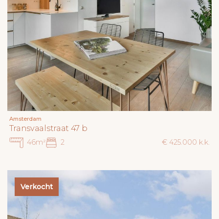
Amsterdam
Transvaalstraat 47 b
46m²
2
€ 425.000 k.k.
Verkocht