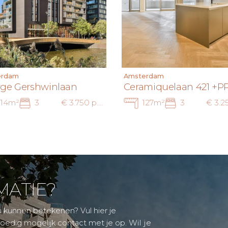
erdam
Amsterdam
ge Gershwinlaan
Ceramiquelaan 421 +P
114m²
3
€ 3.750 p.m. ex.
127m²
3
MATIE?
u kunnen betekenen? Vul hier je
Wil je
oedig mogelijk contact met je op.