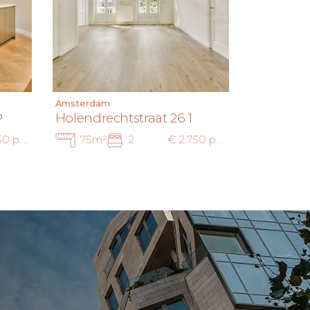
Amsterdam
P
Holendrechtstraat 26 1
€ 3.250 p.m. inc.
75m²
2
€ 2.750 p.m. ex.