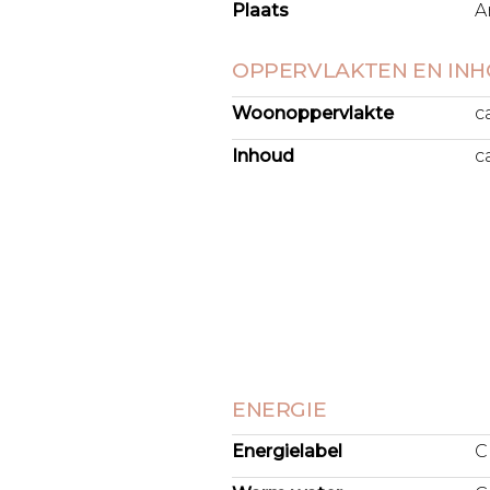
Plaats
A
eetgedeelte. De open keuken s
en is voorzien van moderne in
opbergruimte. Vanuit de eetka
OPPERVLAKTEN EN IN
Woonoppervlakte
c
Inhoud
c
ENERGIE
Energielabel
C