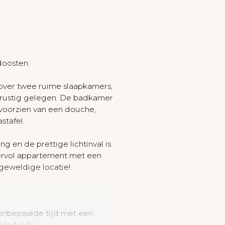
doosten.
over twee ruime slaapkamers,
 rustig gelegen. De badkamer
voorzien van een douche,
astafel.
ng en de prettige lichtinval is
eervol appartement met een
geweldige locatie!
onbepaalde tijd met een
Model A);