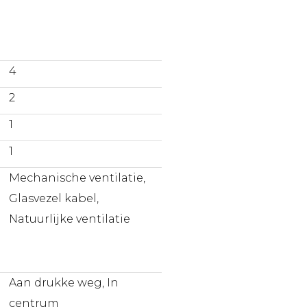
behouden. De huurder heeft een
 zaken die voor hem/haar van
4
2
1
1
Mechanische ventilatie,
Glasvezel kabel,
Natuurlijke ventilatie
Aan drukke weg, In
centrum