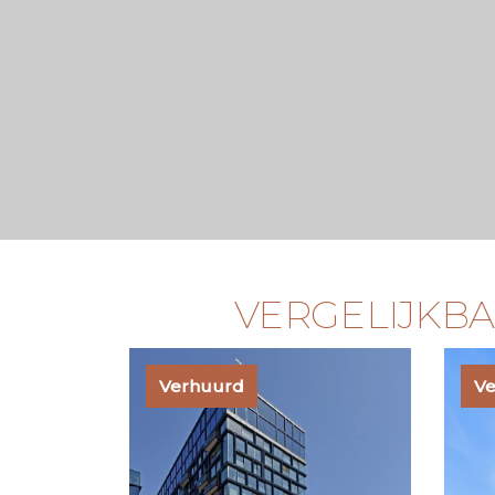
VERGELIJKB
Verhuurd
V