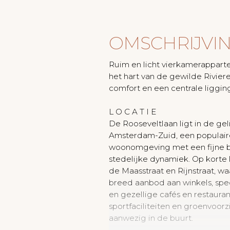
OMSCHRIJVI
Ruim en licht vierkamerapparte
het hart van de gewilde Rivier
comfort en een centrale liggin
L O C A T I E
De Rooseveltlaan ligt in de gel
Amsterdam-Zuid, een populair
woonomgeving met een fijne ba
stedelijke dynamiek. Op korte
de Maasstraat en Rijnstraat, wa
breed aanbod aan winkels, spe
en gezellige cafés en restaura
sportfaciliteiten en groenvoorz
aanwezig in de buurt.