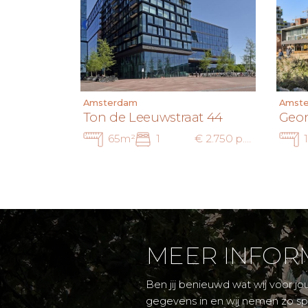
Amsterdam
Amst
Ton de Leeuwstraat 44
Geor
65m²
1
€ 2.750 p.m. ex.
MEER INFOR
Ben jij benieuwd wat wij voor jo
gegevens in en wij nemen zo sp