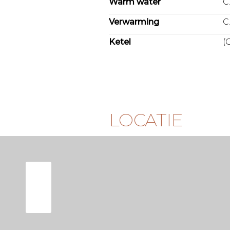
Warm water
C
Verwarming
C
Ketel
(
LOCATIE