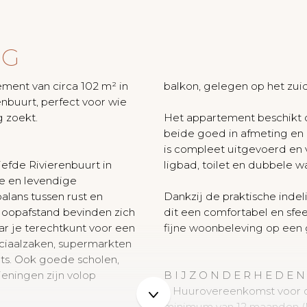
NG
ment van circa 102 m² in
balkon, gelegen op het zui
enbuurt, perfect voor wie
g zoekt.
Het appartement beschikt 
beide goed in afmeting en
is compleet uitgevoerd en 
iefde Rivierenbuurt in
ligbad, toilet en dubbele w
e en levendige
lans tussen rust en
Dankzij de praktische indeli
 loopafstand bevinden zich
dit een comfortabel en sf
ar je terechtkunt voor een
fijne woonbeleving op een 
ciaalzaken, supermarkten
nts. Ook goede scholen,
ieningen zijn volop
B I J Z O N D E R H E D E N
+ Huurovereenkomst voor 
minimum van 12 maanden (