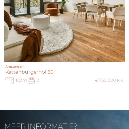
Amsterdam
Kattenburgerhof 80
103m²
3
€ 750.000 k.k.
MEER INFORMATIE?