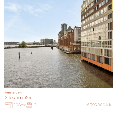
zijn indicatief. De koper heeft een eigen onderzoek plicht
naar alle zaken die voor hem of haar van belang zijn. Met
betrekking tot dit appartement treedt de makelaar op als
adviseur van de verkoper. Wij adviseren u een deskundige
makelaar in te schakelen die u begeleidt bij het
aankoopproces. Indien u specifieke wensen heeft,
adviseren wij u deze tijdig kenbaar te maken aan uw
aankopend makelaar en hiernaar zelfstandig onderzoek te
(laten) doen. Indien u geen deskundige vertegenwoordiger
inschakelt, acht u zichzelf volgens de wet deskundig
genoeg om alle zaken die van belang zijn te kunnen
overzien.
Amsterdam
Silodam 356
108m²
2
€ 795.000 k.k.