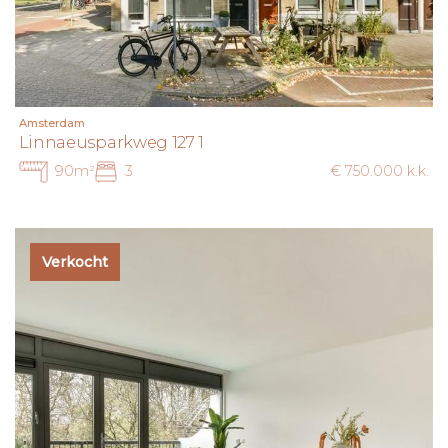
Amsterdam
Linnaeusparkweg 127 1
90m²
3
€ 750.000 k.k.
Verkocht