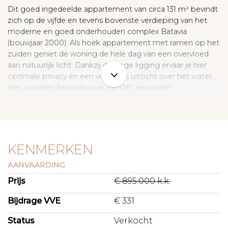
Dit goed ingedeelde appartement van circa 131 m² bevindt
zich op de vijfde en tevens bovenste verdieping van het
moderne en goed onderhouden complex Batavia
(bouwjaar 2000). Als hoek appartement met ramen op het
zuiden geniet de woning de hele dag van een overvloed
aan natuurlijk licht. Dankzij de hoge ligging ervaar je hier
optimale privacy en een vrij, weids uitzicht over het water.
Het complex beschikt over een lift, een eigen
parkeerplaats en een privéberging in de onderbouw.
I N D E L I N G
Via de lift of het nette trappenhuis bereik je de vijfde en
tevens bovenste verdieping van het complex. Je komt
KENMERKEN
binnen in een ruime hal met garderobe mogelijkheid en
AANVAARDING
toegang tot alle vertrekken.
Prijs
€ 895.000 k.k.
De royale, lichte woonkamer vormt het hart van de woning
en beschikt over prachtige grote raampartijen op het
Bijdrage VVE
€ 331
zuiden. Hierdoor geniet het appartement van een
Status
Verkocht
uitzonderlijk prettige lichtinval en een vrij, weids uitzicht