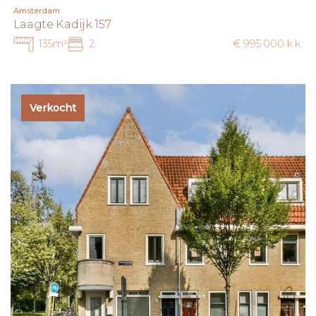
Amsterdam
Laagte Kadijk 157
135m²
2
€ 995.000 k.k.
Verkocht