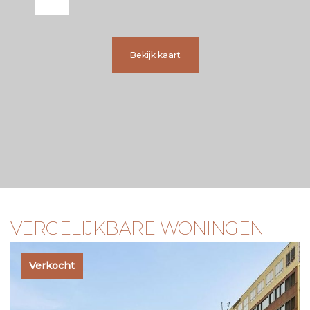
bedragen maandelijks € 311,45 en de servicekosten voor de
parkeerplaats bedraagt maandelijks € 19,25;
+ Erfpacht afgekocht tot 2049.
Bekijk kaart
A A N V U L L E N D E I N F O R M A T I E
• Oplevering in overleg;
• Verkoop onder voorbehoud van gunning door verkoper;
• De koopakte wordt opgemaakt door een notaris in
Amsterdam;
• Er is pas sprake van een overeenkomst zodra de
koopakte is getekend;
• In de koopovereenkomst zal een niet-
zelfbewoningsclausule worden opgenomen;
• In de koopovereenkomst zal een ouderdomsclausule
worden opgenomen.
VERGELIJKBARE WONINGEN
D I S C L A I M E R
Deze informatie is met zorg samengesteld. Er wordt
Verkocht
echter geen aansprakelijkheid aanvaard voor enige
onvolledigheid, onjuistheid of anderszins, noch voor de
gevolgen daarvan. Alle opgegeven maten en oppervlakten