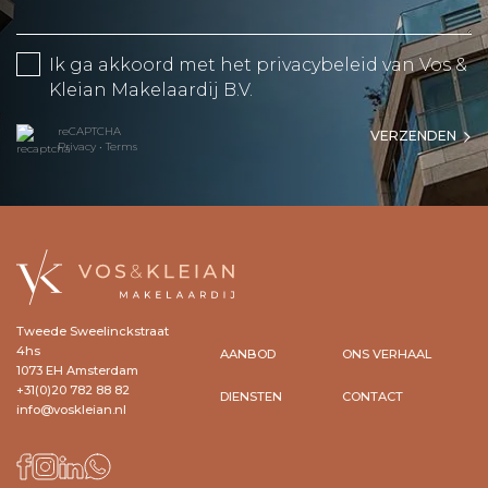
Ik ga akkoord met het
privacybeleid
van Vos &
Kleian Makelaardij B.V.
reCAPTCHA
VERZENDEN
Privacy
•
Terms
Tweede Sweelinckstraat
4hs
AANBOD
ONS VERHAAL
1073 EH Amsterdam
+31(0)20 782 88 82
DIENSTEN
CONTACT
info@voskleian.nl