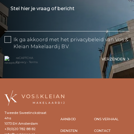
Ik ga akkoord met het
privacybeleid
van Vos &
Kleian Makelaardij B.V.
reCAPTCHA
VERZENDEN
Privacy
•
Terms
Tweede Sweelinckstraat
4hs
AANBOD
ONS VERHAAL
1073 EH Amsterdam
+31(0)20 782 88 82
DIENSTEN
CONTACT