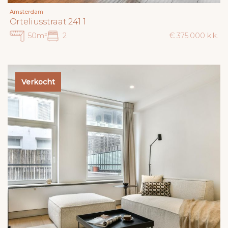
Amsterdam
Orteliusstraat 241 1
50m²
2
€ 375.000 k.k.
Verkocht