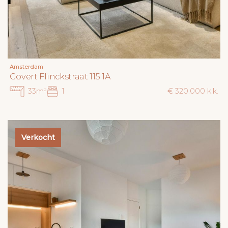
Amsterdam
Govert Flinckstraat 115 1A
33m²
1
€ 320.000 k.k.
Verkocht