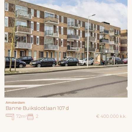
Amsterdam
Banne Buikslootlaan 107 d
72m²
2
€ 400.000 k.k.