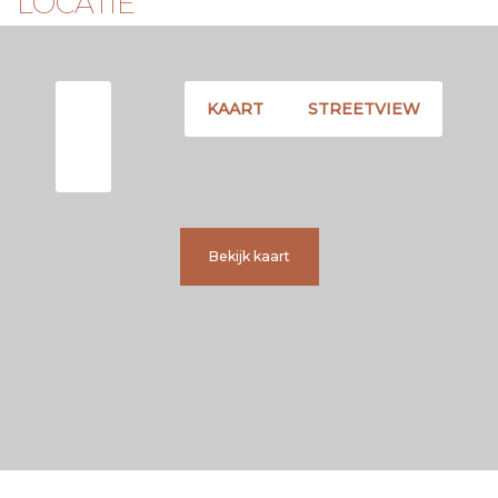
LOCATIE
aansprakelijkheid aanvaard voor enige onvolledigheid,
onjuistheid of anderszins, dan wel de gevolgen daarvan.
Alle opgegeven maten en oppervlakten zijn indicatief het
staat een ieder vrij om het appartement na te meten.
KAART
STREETVIEW
Bekijk kaart