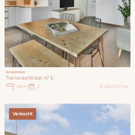
Amsterdam
Transvaalstraat 47 b
46m²
2
€ 425.000 k.k.
Verkocht