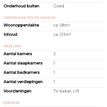
Gemeente Amsterdam. Zowel het huidige tijdvak tot en
Onderhoud buiten
Goed
met 15 september 2094 als het eeuwigdurende erfpacht is
volledig afgekocht!
OPPERVLAKTEN EN INHOUD
Woonoppervlakte
ca. 58m²
V V E
Het appartement is onderdeel van vereniging
Inhoud
ca. 213m³
‘Nachtwachtlaan 240-329, toren III’ en bestaat uit 180
leden. De vereniging wordt professioneel beheerd door
INDELING
Delair Vastgoed beheer, is actief en er is een
Aantal kamers
2
meerjarenonderhoudsplan aanwezig. Ook zijn er
verduurzamingsplannen. De servicekosten voor het
Aantal slaapkamers
1
appartement bedragen € 148,69 + € 187,00 voorschot
stookkosten voor het appartement en € 24,36 voor de
Aantal badkamers
1
parkeerplek per maand.
Aantal verdiepingen
1
O M G E V I N G E N B E R E I K B A A R H E I D
Voorzieningen
TV-Kabel, Lift
De ligging is ideaal: rustig wonen, direct naast het
Rembrandtpark, waar je zo naartoe wandelt voor je
ENERGIE
dagelijkse dosis natuur. De Baarsjes, met zijn levendige