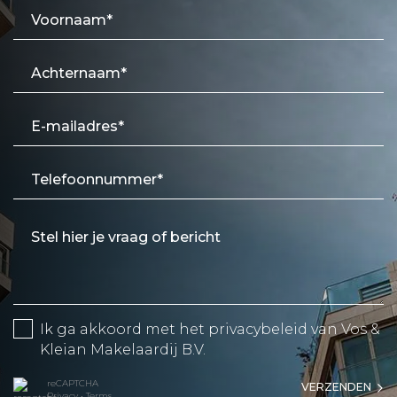
Ik ga akkoord met het
privacybeleid
van Vos &
Kleian Makelaardij B.V.
reCAPTCHA
VERZENDEN
Privacy
•
Terms