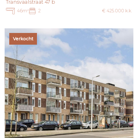
Transvaalstraat 47 b
46m²
2
€ 425.000 k.k.
Verkocht