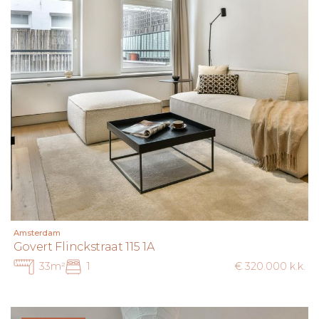
Amsterdam
Govert Flinckstraat 115 1A
33m²
1
€ 320.000 k.k.