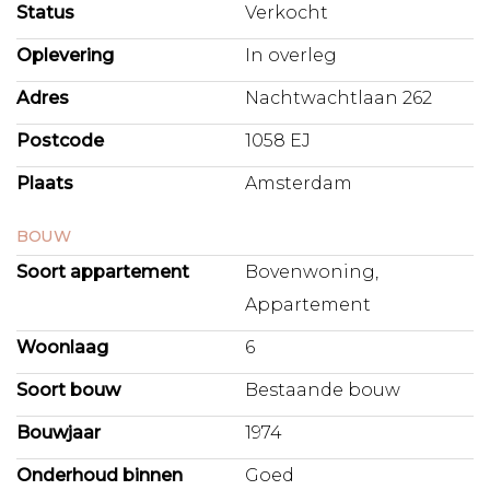
Status
Verkocht
eigen smaak te moderniseren.
Oplevering
In overleg
De slaapkamer is van goed formaat, met ingebouwde
kastruimte én ook toegang tot het balkon. De badkamer
Adres
Nachtwachtlaan 262
is uitgerust met een inloopdouche, wastafel en aansluiting
voor de wasmachine. Er is daarnaast een separaat toilet
Postcode
1058 EJ
met fonteintje.
Plaats
Amsterdam
T W E E B E R G I N G E N E N E E N PA R K E E R P L A A
BOUW
T S
Soort appartement
Bovenwoning,
Je beschikt niet over één, maar twee privébergingen: een
Appartement
op dezelfde verdieping (ideaal voor spullen die je snel bij de
hand wilt hebben) en een op de begane grond. De auto
Woonlaag
6
parkeer je veilig en droog in de afgesloten parkeergarage
onder het gebouw.
Soort bouw
Bestaande bouw
Bouwjaar
1974
E R F P A C H T
Het appartement is gelegen op erfpachtgrond van de
Onderhoud binnen
Goed