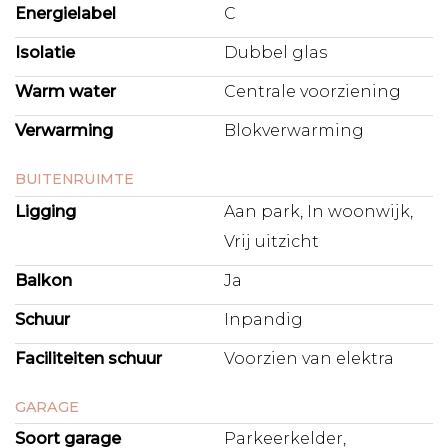
Energielabel
C
horeca en winkels, ligt om de hoek. Binnen een paar
minuten ben je op de Ring A10, op Station Lelylaan of in
Isolatie
Dubbel glas
het Vondelpark. Ook Schiphol en de Zuidas zijn snel
bereikbaar. Alles wat je nodig hebt ligt binnen handbereik:
Warm water
Centrale voorziening
supermarkten als AH, Lidl en Aldi, speciaalzaken én
openbaar vervoer.
Verwarming
Blokverwarming
BUITENRUIMTE
B I J Z O N D E R H E D E N
Ligging
Aan park, In woonwijk,
+ Eeuwigdurende afgekochte erfpacht;
+ Woonoppervlakte circa 58m² (NEN 2580 meetrapport
Vrij uitzicht
aanwezig);
Balkon
Ja
+ Gelegen op de vijfde verdieping;
+ Ruime badkamer met inloopdouche en wastafel en
Schuur
Inpandig
apart toilet;
+ Ruim balkon circa 9m² gelegen op het westen;
Faciliteiten schuur
Voorzien van elektra
+ Twee bergingen van circa 8m²;
+ Maandelijkse servicekosten € 148,69 (exclusief voorschot
GARAGE
stookkosten) voor het appartement en € 24,36 voor de
parkeerplek;
Soort garage
Parkeerkelder,