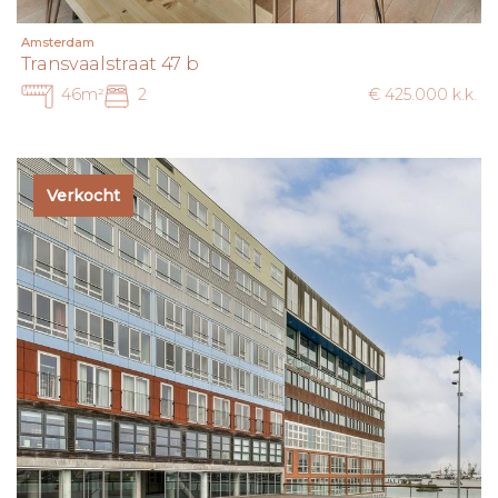
Amsterdam
Transvaalstraat 47 b
46m²
2
€ 425.000 k.k.
Verkocht