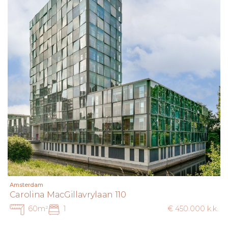
Amsterdam
Carolina MacGillavrylaan 110
60m²
1
€ 450.000 k.k.