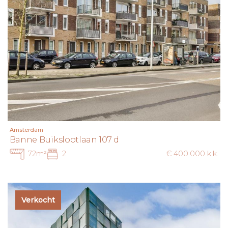
Amsterdam
Banne Buikslootlaan 107 d
72m²
2
€ 400.000 k.k.
Verkocht