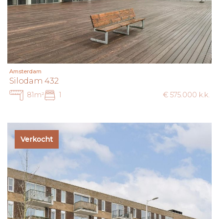
Amsterdam
Silodam 432
81m²
1
€ 575.000 k.k.
Verkocht