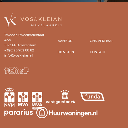
Tweede Sweelinckstraat
4hs
AANBOD
ONS VERHAAL
1073 EH Amsterdam
+31(0)20 782 88 82
DIENSTEN
CONTACT
info@voskleian.nl