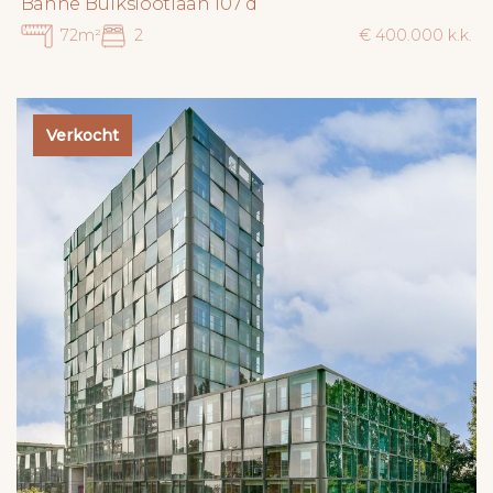
Banne Buikslootlaan 107 d
72m²
2
€ 400.000 k.k.
Verkocht