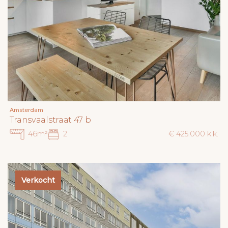
Amsterdam
Transvaalstraat 47 b
46m²
2
€ 425.000 k.k.
Verkocht