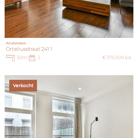
Amsterdam
Orteliusstraat 241 1
50m²
2
€ 375.000 k.k.
Verkocht