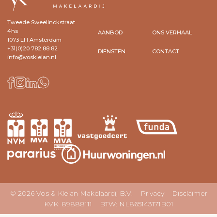
Tweede Sweelinckstraat
4hs
AANBOD
ONS VERHAAL
1073 EH Amsterdam
+31(0)20 782 88 82
DIENSTEN
CONTACT
info@voskleian.nl
© 2026 Vos & Kleian Makelaardij B.V.
Privacy
Disclaimer
KVK: 89888111 BTW: NL865143171B01