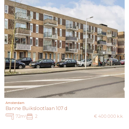
Amsterdam
Banne Buikslootlaan 107 d
72m²
2
€ 400.000 k.k.