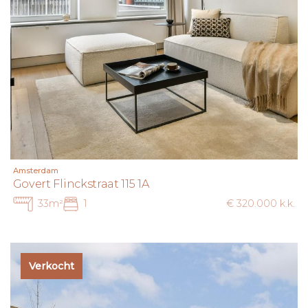
Amsterdam
Govert Flinckstraat 115 1A
33m²
1
€ 320.000 k.k.
Verkocht