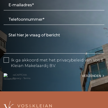
Ik ga akkoord met het
privacybeleid
van Vos &
Kleian Makelaardij B.V.
reCAPTCHA
VERZENDEN
Privacy
•
Terms