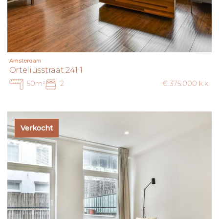
geen deskundige vertegenwoordiger inschakelt, acht u
zich volgens de wet deskundige genoeg om alle zaken die
van belang zijn te kunnen overzien.
Amsterdam
Orteliusstraat 241 1
50m²
2
€ 375.000 k.k.
Verkocht