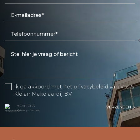
Ik ga akkoord met het
privacybeleid
van Vos &
Kleian Makelaardij B.V.
reCAPTCHA
VERZENDEN
Privacy
•
Terms