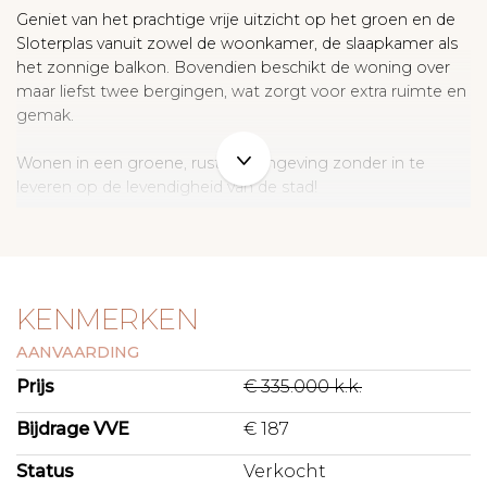
Geniet van het prachtige vrije uitzicht op het groen en de
Sloterplas vanuit zowel de woonkamer, de slaapkamer als
het zonnige balkon. Bovendien beschikt de woning over
maar liefst twee bergingen, wat zorgt voor extra ruimte en
gemak.
Wonen in een groene, rustige omgeving zonder in te
leveren op de levendigheid van de stad!
I N D E L I N G
Betreed het appartementencomplex via een verzorgde
entree, waar je de keuze hebt tussen een van de liften of
de trap naar de tweede verdieping. In de hal tref je een
KENMERKEN
garderobe en direct aan je rechterzijde ligt de moderne
AANVAARDING
badkamer, compleet met een ruime inloopdouche,
wastafelmeubel, designradiator, toilet en een aansluiting
Prijs
€ 335.000 k.k.
voor de wasmachine.
Bijdrage VVE
€ 187
De royale open woonkamer biedt een spectaculair vrij
Status
Verkocht
uitzicht over het water van de Sloterplas. Vanuit de