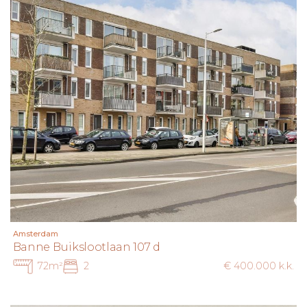
Amsterdam
Banne Buikslootlaan 107 d
72m²
2
€ 400.000 k.k.