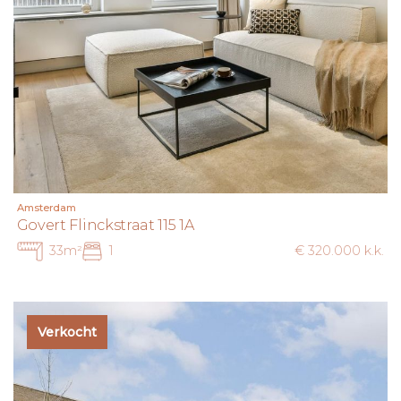
Amsterdam
Govert Flinckstraat 115 1A
33m²
1
€ 320.000 k.k.
Verkocht