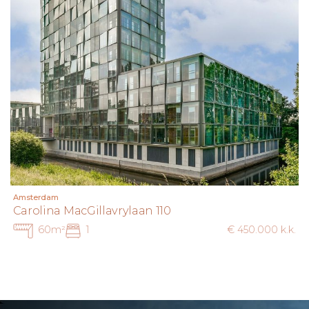
Amsterdam
Carolina MacGillavrylaan 110
60m²
1
€ 450.000 k.k.