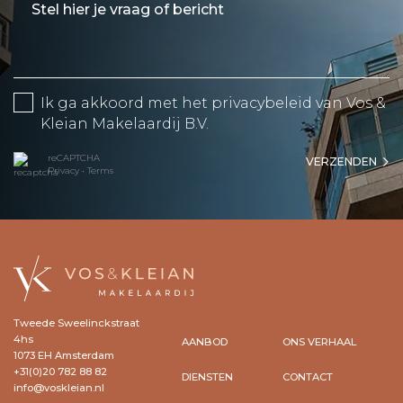
Ik ga akkoord met het
privacybeleid
van Vos &
Kleian Makelaardij B.V.
reCAPTCHA
VERZENDEN
Privacy
•
Terms
Tweede Sweelinckstraat
4hs
AANBOD
ONS VERHAAL
1073 EH Amsterdam
+31(0)20 782 88 82
DIENSTEN
CONTACT
info@voskleian.nl