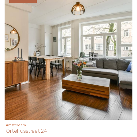
adviseren wij u deze tijdig kenbaar te maken aan uw
aankopend makelaar en hiernaar zelfstandig onderzoek te
(laten) doen. Indien u geen deskundige vertegenwoordiger
inschakelt, acht u zichzelf volgens de wet deskundig
genoeg om alle zaken die van belang zijn te kunnen
overzien.
Amsterdam
Orteliusstraat 241 1