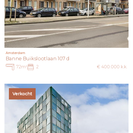
Amsterdam
Banne Buikslootlaan 107 d
72m²
2
€ 400.000 k.k.
Verkocht