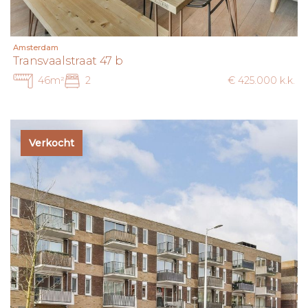
Amsterdam
Transvaalstraat 47 b
46m²
2
€ 425.000 k.k.
Verkocht