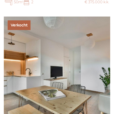
50m²
2
€ 375.000 k.k.
Verkocht