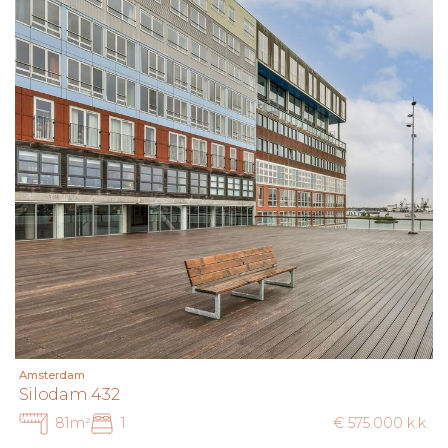
Amsterdam
Silodam 432
81m²
1
€ 575.000 k.k.