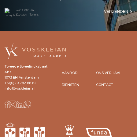
reCAPTCHA
VERZENDEN
Privacy
•
Terms
Tweede Sweelinckstraat
4hs
AANBOD
ONS VERHAAL
1073 EH Amsterdam
+31(0)20 782 88 82
DIENSTEN
CONTACT
info@voskleian.nl