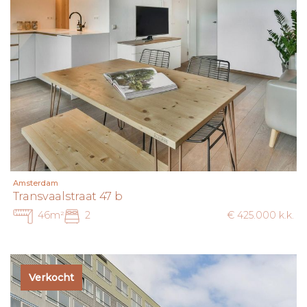
Amsterdam
Transvaalstraat 47 b
46m²
2
€ 425.000 k.k.
Verkocht