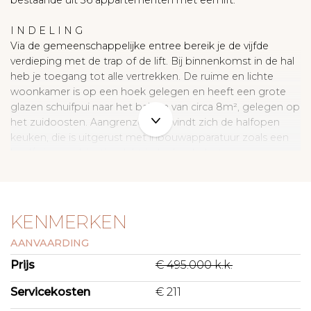
bestaande uit 36 appartementen met een lift.
I N D E L I N G
Via de gemeenschappelijke entree bereik je de vijfde
verdieping met de trap of de lift. Bij binnenkomst in de hal
heb je toegang tot alle vertrekken. De ruime en lichte
woonkamer is op een hoek gelegen en heeft een grote
glazen schuifpui naar het balkon van circa 8m², gelegen op
het zuidoosten. Aangrenzend bevindt zich de halfopen
keuken, die is uitgerust met inbouwapparatuur zoals een
koel/vriescombinatie, elektrische kookplaat, oven,
magnetron, (losse) vaatwasser en voldoende kastruimte.
De twee slaapkamers zijn ruim en praktisch gelegen. Eén
van de slaapkamers beschikt over een ingebouwde
KENMERKEN
inloopkast met wasmachine aansluiting.
AANVAARDING
De badkamer is voorzien van een bad met douche en
Prijs
€ 495.000 k.k.
wastafel, het toilet is apart. Tevens is er een ruime privé
berging van circa 4,5m² in de onderbouw beschikbaar.
Servicekosten
€ 211