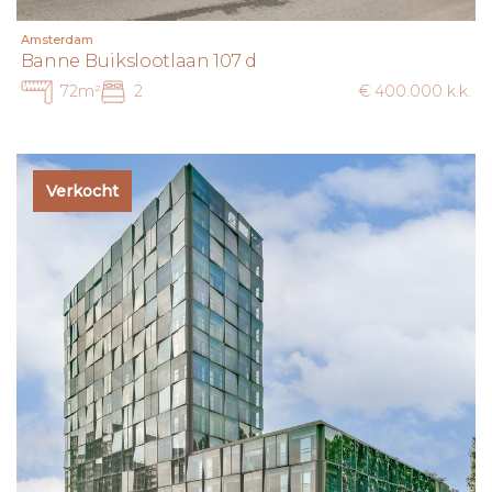
Amsterdam
Banne Buikslootlaan 107 d
72m²
2
€ 400.000 k.k.
Verkocht