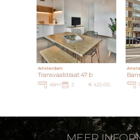
Amsterdam
Amst
Transvaalstraat 47 b
Bann
46m²
2
€ 425.000 k.k.
MEER INFOR