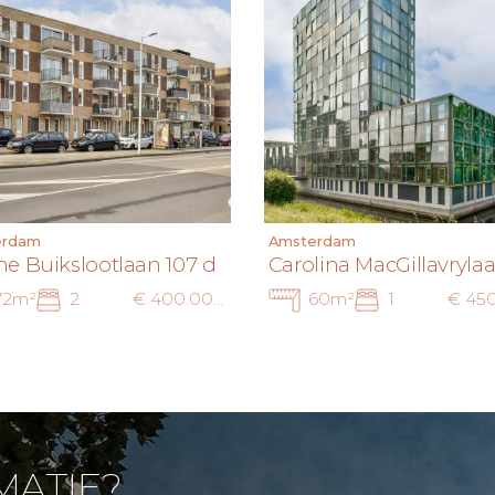
erdam
Amsterdam
e Buikslootlaan 107 d
Carolina MacGillavrylaa
72m²
2
€ 400.000 k.k.
60m²
1
MATIE?