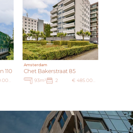
Amsterdam
n 110
Chet Bakerstraat 85
€ 450.000 k.k.
93m²
2
€ 485.000 k.k.