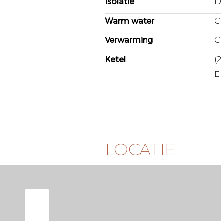
Isolatie
D
Warm water
C
Verwarming
C
Ketel
(
E
LOCATIE