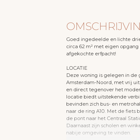
OMSCHRIJVI
Goed ingedeelde en lichte dr
circa 62 m² met eigen opgan
afgekochte erfpacht!
LOCATIE
Deze woning is gelegen in de
Amsterdam-Noord, met vrij uit
en direct tegenover het mode
locatie biedt uitstekende verb
bevinden zich bus- en metrohal
naar de ring A10. Met de fiets 
de pont naar het Centraal Stat
Daarnaast zijn scholen en wink
nabije omgeving te vinden.