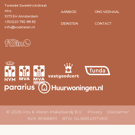
Tweede Sweelinckstraat
4hs
AANBOD
ONS VERHAAL
1073 EH Amsterdam
+31(0)20 782 88 82
DIENSTEN
CONTACT
info@voskleian.nl
© 2026 Vos & Kleian Makelaardij B.V.
Privacy
Disclaimer
KVK: 89888111 BTW: NL865143171B01