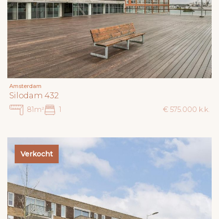
Amsterdam
Silodam 432
81m²
1
€ 575.000 k.k.
Verkocht