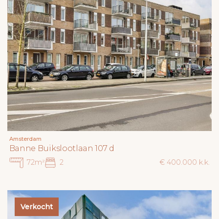
Amsterdam
Banne Buikslootlaan 107 d
72m²
2
€ 400.000 k.k.
Verkocht