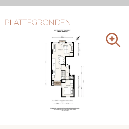
adviseur van de verkoper. Wij adviseren u een deskundige
makelaar in te schakelen die u begeleidt bij het
aankoopproces. Indien u specifieke wensen heeft,
adviseren wij u deze tijdig kenbaar te maken aan uw
PLATTEGRONDEN
aankopend makelaar en hiernaar zelfstandig onderzoek te
(laten) doen. Indien u geen deskundige vertegenwoordiger
inschakelt, acht u zichzelf volgens de wet deskundig
genoeg om alle zaken die van belang zijn te kunnen
overzien.