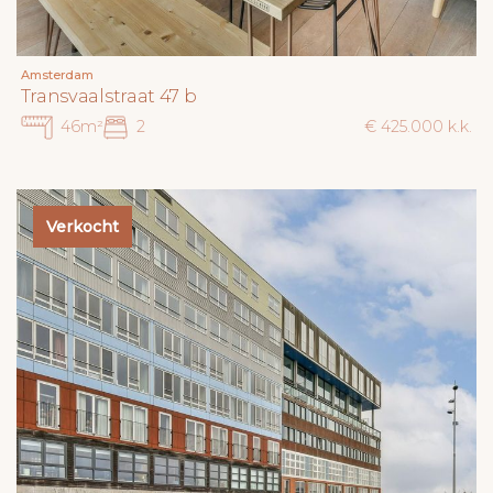
Amsterdam
Transvaalstraat 47 b
46m²
2
€ 425.000 k.k.
Verkocht