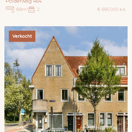
Polderweg 464
88m²
2
€ 695.000 k.k.
Verkocht