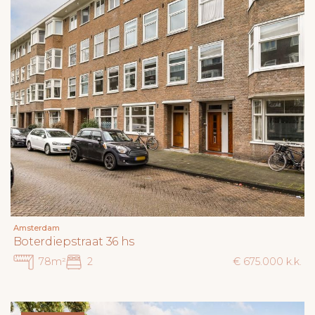
Amsterdam
Boterdiepstraat 36 hs
78m²
2
€ 675.000 k.k.