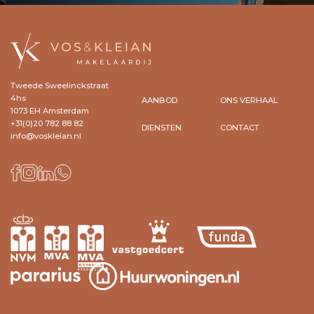
Tweede Sweelinckstraat
4hs
AANBOD
ONS VERHAAL
1073 EH Amsterdam
+31(0)20 782 88 82
DIENSTEN
CONTACT
info@voskleian.nl