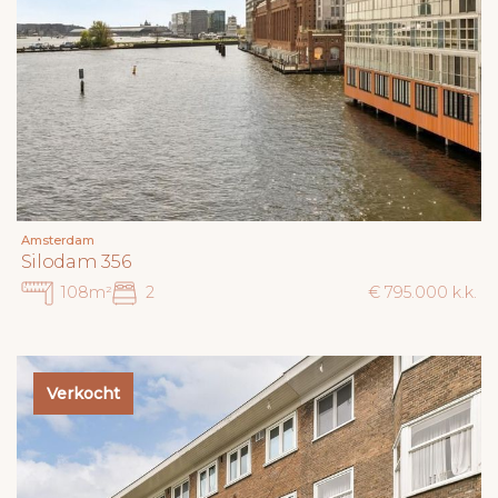
Amsterdam
Silodam 356
108m²
2
€ 795.000 k.k.
Verkocht