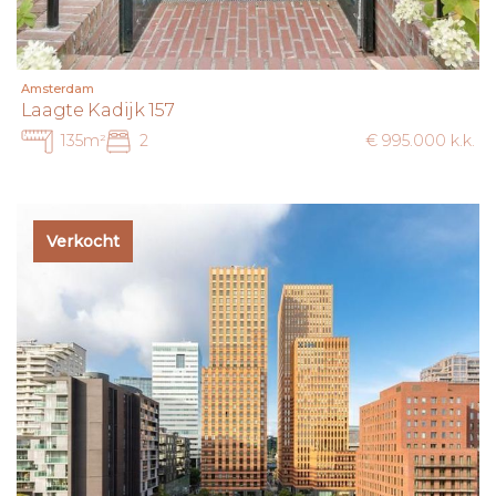
snel bereikbaar.
Een locatie die het beste van twee werelden biedt: de rust
en ruimte van wonen aan het water, gecombineerd met
Amsterdam
alle dynamiek en voorzieningen die Amsterdam zo geliefd
Laagte Kadijk 157
maken.
135m²
2
€ 995.000 k.k.
E R F P A C H T
De woning is gelegen op erfpacht grond van de
Verkocht
Gemeente Amsterdam. De huidige canon loopt tot en
met 30 november 2056 en is afgekocht.
V V E
De woning maakt deel uit van een actieve en gezonde
vereniging van eigenaren VvE ‘’De Grote Wijzer’’ te
Amsterdam, bestaande uit 26 woningen met
parkeerplaatsen. De administratie wordt professioneel
verzorgd door Munnik VVE Beheer BV, en de maandelijkse
servicekosten bedragen circa €187.69. Er is een