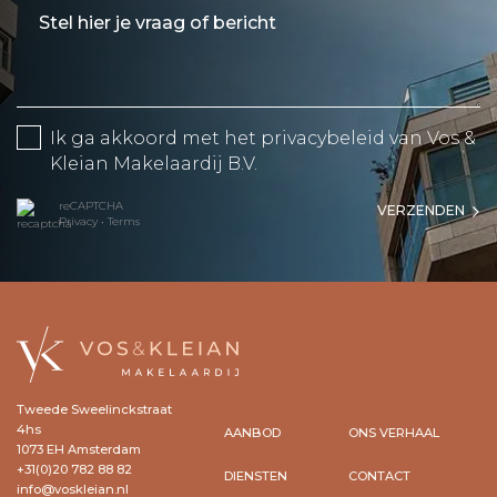
Ik ga akkoord met het
privacybeleid
van Vos &
Kleian Makelaardij B.V.
reCAPTCHA
VERZENDEN
Privacy
•
Terms
Tweede Sweelinckstraat
4hs
AANBOD
ONS VERHAAL
1073 EH Amsterdam
+31(0)20 782 88 82
DIENSTEN
CONTACT
info@voskleian.nl