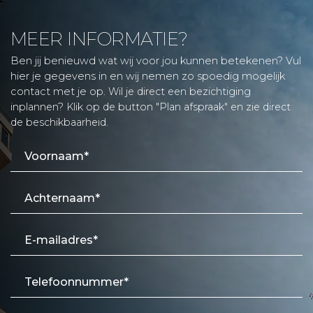
adviseur van de verkoper. Wij adviseren u een deskundige
makelaar in te schakelen die u begeleidt bij het
aankoopproces. Indien u specifieke wensen heeft,
MEER INFORMATIE?
adviseren wij u deze tijdig kenbaar te maken aan uw
Ben jij benieuwd wat wij voor jou kunnen betekenen? Vul
aankopend makelaar en hiernaar zelfstandig onderzoek te
hier je gegevens in en wij nemen zo spoedig mogelijk
(laten) doen. Indien u geen deskundige vertegenwoordiger
contact met je op.
Wil je direct een bezichtiging
inschakelt, acht u zichzelf volgens de wet deskundig
inplannen? Klik op de button "Plan afspraak" en zie direct
genoeg om alle zaken die van belang zijn te kunnen
de beschikbaarheid.
overzien.