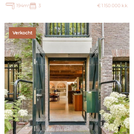
stadsleven altijd binnen handbereik blijft.
194m²
3
€ 1.150.000 k.k.
De ligging van deze woning is bijzonder gunstig. Direct
voor de deur bevindt zich het Theo van Goghpark met een
grote speeltuin en volop ruimte om te wandelen, sporten
Verkocht
en ontspannen. Op korte afstand liggen bovendien het
Diemerpark, het IJburgstrand en de jachthaven van IJburg,
waardoor liefhebbers van natuur, watersport en
buitenleven hier volledig aan hun trekken komen. Voor de
dagelijkse voorzieningen hoeft u de wijk nauwelijks uit.
Supermarkten, speciaalzaken, scholen, kinderopvang,
sportfaciliteiten en diverse gezellige restaurants en cafés
bevinden zich op loop- en fietsafstand. Ook het
winkelcentrum van IJburg en de wekelijkse markt zijn
eenvoudig bereikbaar.
De bereikbaarheid is uitstekend. Tram 26 bevindt zich op
korte afstand van de woning en brengt u in circa 15
minuten naar Amsterdam Centraal. Daarnaast zijn de Ring
A10 en uitvalswegen richting Schiphol, Utrecht en Almere