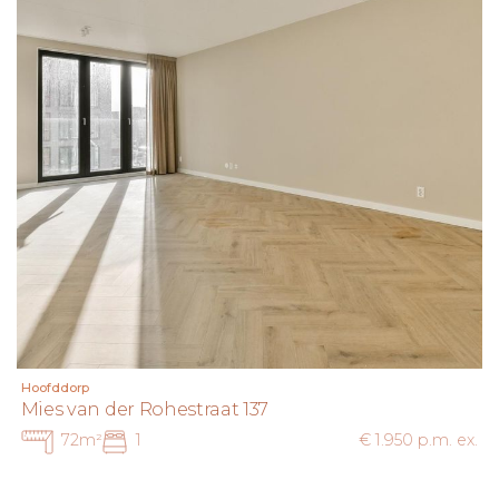
Hoofddorp
Mies van der Rohestraat 137
72m²
1
€ 1.950 p.m. ex.