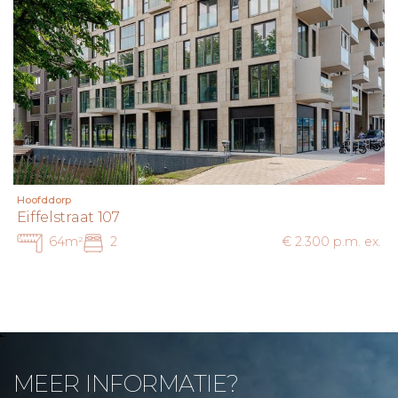
Hoofddorp
Eiffelstraat 107
64m²
2
€ 2.300 p.m. ex.
MEER INFORMATIE?