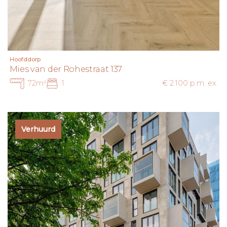
Hoofddorp
Mies van der Rohestraat 137
72m²
1
€ 2.100 p.m. ex.
Verhuurd