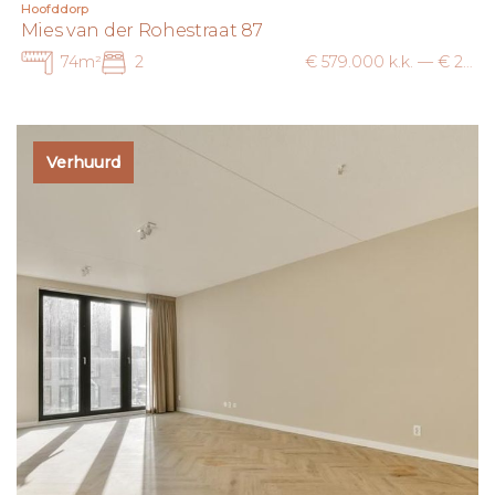
Hoofddorp
Mies van der Rohestraat 87
74m²
2
€ 579.000 k.k. — € 2.300 p.m. ex.
Verhuurd