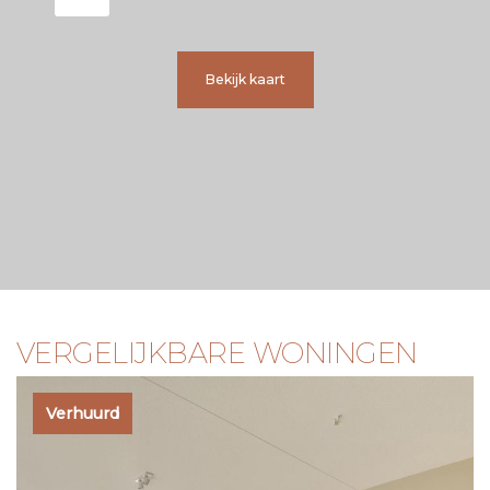
hem of haar van belang zijn. Met betrekking tot dit
appartement is de makelaar adviseur van verhuurder Wij
adviseren u een deskundige makelaar in te schakelen die u
begeleidt bij het huurproces. Indien u specifieke wensen
Bekijk kaart
heeft omtrent de het appartement, adviseren wij u deze
tijdig kenbaar te maken aan uw makelaar en hiernaar
zelfstandig onderzoek te (laten) doen. Indien u geen
deskundige vertegenwoordiger inschakelt, acht u zich
volgens de wet deskundige genoeg om alle zaken die van
belang zijn te kunnen overzien.
VERGELIJKBARE WONINGEN
Verhuurd