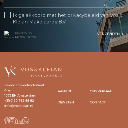
Ik ga akkoord met het
privacybeleid
van Vos &
Kleian Makelaardij B.V.
reCAPTCHA
VERZENDEN
Privacy
•
Terms
Tweede Sweelinckstraat
4hs
AANBOD
ONS VERHAAL
1073 EH Amsterdam
+31(0)20 782 88 82
DIENSTEN
CONTACT
info@voskleian.nl