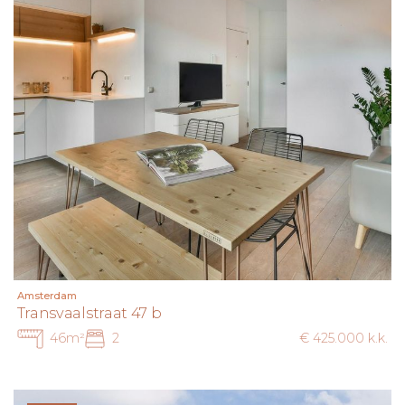
Amsterdam
Transvaalstraat 47 b
46m²
2
€ 425.000 k.k.