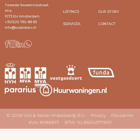
Tweede Sweelinckstraat
4hs
LISTINGS
OUR STORY
1073 EH Amsterdam
+31(0)20 782 88 82
SERVICES
CONTACT
info@voskleian.nl
© 2026 Vos & Kleian Makelaardij B.V.
Privacy
Disclaimer
KVK: 89888111 BTW: NL865143171B01