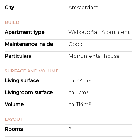
uitvalswegen. Op loopafstand van Amsterdam Centraal
City
Amsterdam
Station (trein, bus, metro en tram) en de Ringweg A10 is op
enkele minuten rijafstand via de IJtunnel (S116) en de Piet
BUILD
Heintunnel (S114).
Apartment type
Walk-up flat, Apartment
BIJZONDERHEDEN
- Eigen grond, dus geen erfpacht!;
Maintenance inside
Good
- VvE-bijdrage is € 57,11- per maand;
Particulars
Monumental house
- Levering in overleg, kan snel;
- Rijksmonument;
- Perfect ingedeeld, geen vierkante meter verspild!;
SURFACE AND VOLUME
- Niet zelfbewoningsclausule en ouderdomsclausule van
Living surface
ca. 44m²
toepassing.
Livingroom surface
ca. -2m²
Volume
ca. 114m³
LAYOUT
Rooms
2