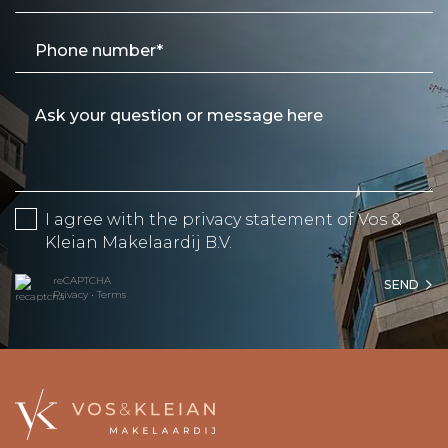
I agree with the
privacy statement
of Vos &
Kleian Makelaardij B.V.
reCAPTCHA
SEND
Privacy
•
Terms