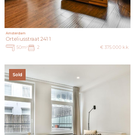
Amsterdam
Orteliusstraat 241 1
50m²
2
€ 375.000 k.k.
Sold