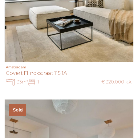
Amsterdam
Govert Flinckstraat 115 1A
33m²
1
€ 320.000 k.k.
Sold