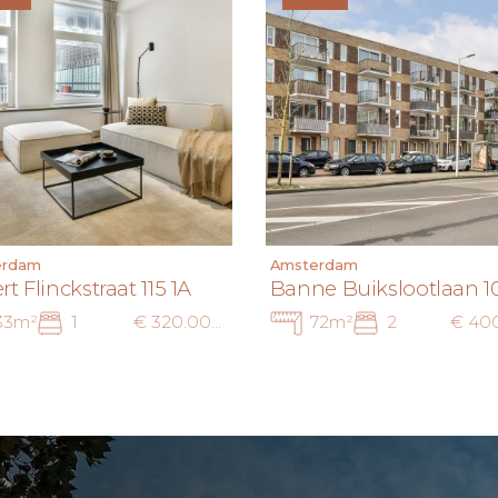
erdam
Amsterdam
t Flinckstraat 115 1A
Banne Buikslootlaan 1
33m²
1
€ 320.000 k.k.
72m²
2