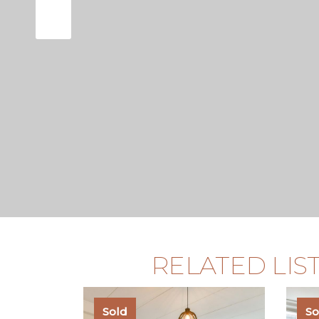
RELATED LIS
Sold
So