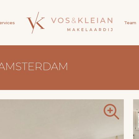
ervices
Team
V, AMSTERDAM