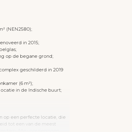
 m² (NEN2580);
enoveerd in 2015;
belglas;
ling op de begane grond;
complex geschilderd in 2019
nkamer (6 m²);
ocatie in de Indische buurt;
 op een perfecte locatie, die
roeid tot een van de meest
terdam. Alle voorzieningen