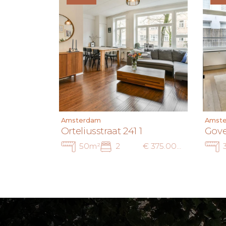
Amsterdam
Amst
Orteliusstraat 241 1
Gover
50m²
2
€ 375.000 k.k.