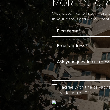
MORE INFOR
Would you like to know more ab
in your details and we will cont
I agree with the
privacy
Makelaardij B.V.
reCAPTCHA
Privacy
•
Terms