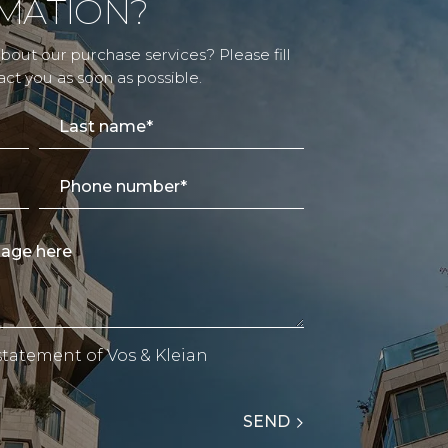
MATION?
out our purchase services? Please fill
act you as soon as possible.
 statement
of Vos & Kleian
SEND