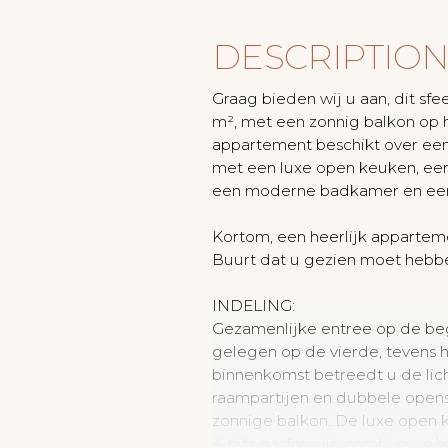
DESCRIPTIO
Graag bieden wij u aan, dit sf
m², met een zonnig balkon op h
appartement beschikt over ee
met een luxe open keuken, ee
een moderne badkamer en een 
Kortom, een heerlijk appartem
Buurt dat u gezien moet hebb
INDELING:
Gezamenlijke entree op de be
gelegen op de vierde, tevens h
binnenkomst betreedt u de li
raampartijen en dubbele open
zonnige balkon. De luxe open 
4-pits gasfornuis, combi oven/