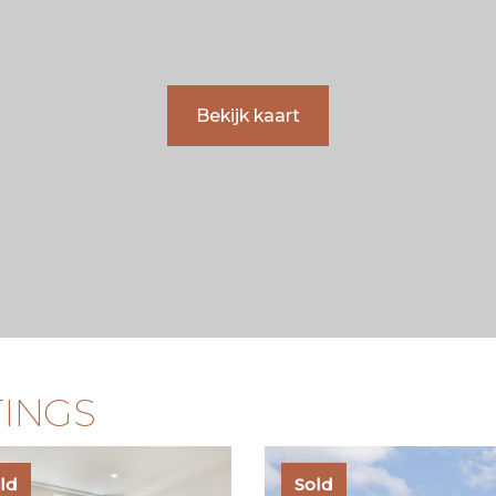
Bekijk kaart
TINGS
ld
Sold