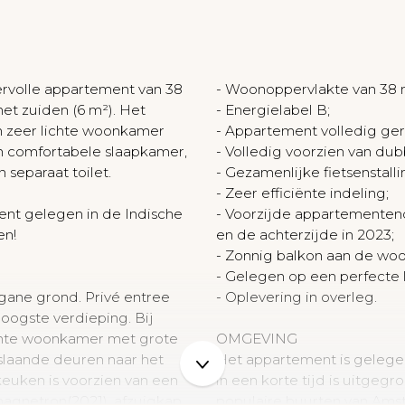
N
eervolle appartement van 38
- Woonoppervlakte van 38
et zuiden (6 m²). Het
- Energielabel B;
n zeer lichte woonkamer
- Appartement volledig ger
n comfortabele slaapkamer,
- Volledig voorzien van dub
separaat toilet.
- Gezamenlijke fietsenstal
- Zeer efficiënte indeling;
ent gelegen in de Indische
- Voorzijde appartementen
en!
en de achterzijde in 2023;
- Zonnig balkon aan de woo
- Gelegen op een perfecte l
gane grond. Privé entree
- Oplevering in overleg.
oogste verdieping. Bij
chte woonkamer met grote
OMGEVING
slaande deuren naar het
Het appartement is gelegen
keuken is voorzien van een
in een korte tijd is uitgeg
magnetron(2021), afzuigkap,
populaire buurten van Ams