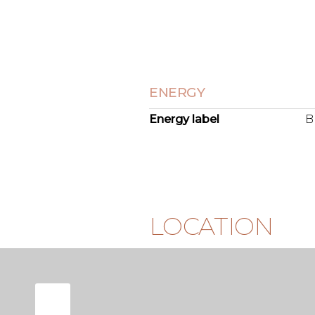
- MJOP en VvE documentatie 
- Maandelijkse bijdrage € 95,-
- Reservefonds bedraagt: € 54.4
2022).
BIJZONDERHEDEN
ENERGY
Energy label
B
LOCATION