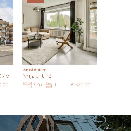
Amsterdam
07 d
Vrijzicht 118
€ 400.000 k.k.
53m²
1
€ 335.000 k.k.