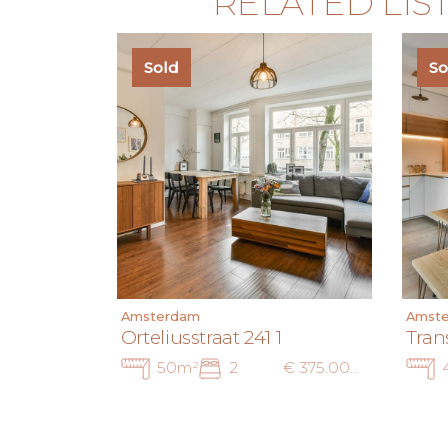
RELATED LIS
Sold
So
Amsterdam
Amst
Orteliusstraat 241 1
Tran
50m²
2
€ 375.000 k.k.