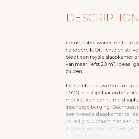
DESCRIPTIO
Comfortabel wonen met alle s
handbereik! Dit lichte en stijl
biedt een royale slaapkamer en
van maar liefst 20 m², ideaal 
zuiden.
Dit splinternieuwe en luxe ap
2024) is instapklaar en besch
met keuken, een ruime slaapk
inpandige berging. Daarnaast 
een tweede slaapkamer te real
volledig duurzaam met een uit
is gasvrij en beschikt over ge
zonnepanelen.