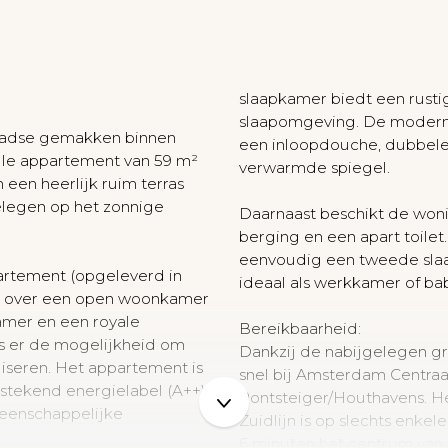
N
slaapkamer biedt een rust
slaapomgeving. De modern
tadse gemakken binnen
een inloopdouche, dubbele
volle appartement van 59 m²
verwarmde spiegel.
 een heerlijk ruim terras
gelegen op het zonnige
Daarnaast beschikt de won
berging en een apart toilet
eenvoudig een tweede sla
partement (opgeleverd in
ideaal als werkkamer of b
ikt over een open woonkamer
amer en een royale
Bereikbaarheid:
is er de mogelijkheid om
Dankzij de nabijgelegen gra
iseren. Het appartement is
snel bij Amsterdam Centraa
stekend energielabel (A++),
Pontsteiger/Houthavens. H
meenschappelijke
Zuidlijn is op slechts enkel
6 minuten het centrum van 