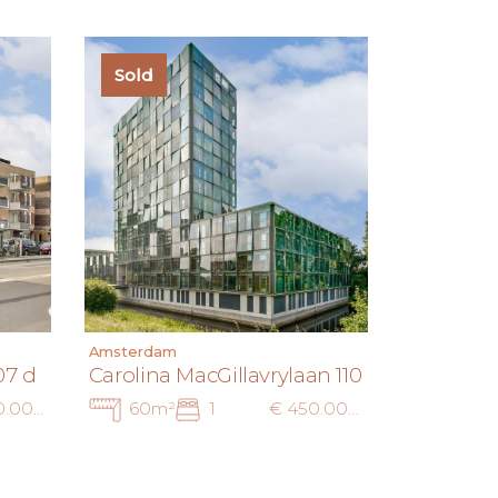
Sold
Amsterdam
07 d
Carolina MacGillavrylaan 110
€ 400.000 k.k.
60m²
1
€ 450.000 k.k.