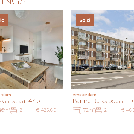
TINGS
ld
Sold
erdam
Amsterdam
svaalstraat 47 b
Banne Buikslootlaan 1
46m²
2
€ 425.000 k.k.
72m²
2