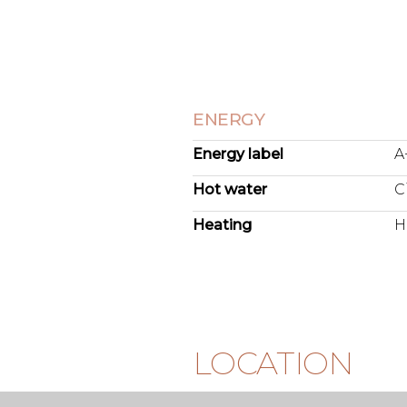
het appartement op de begane
in een lichte woonkamer met e
van alle moderne gemakken is
vaatwasser, combimagnetron, 
Quooker. De woonkamer biedt 
ruim terras, waar voldoende ru
ENERGY
en een grote eettafel. Door de
zuiden geniet je hier de hele 
Energy label
A
Hot water
C
Heating
H
LOCATION