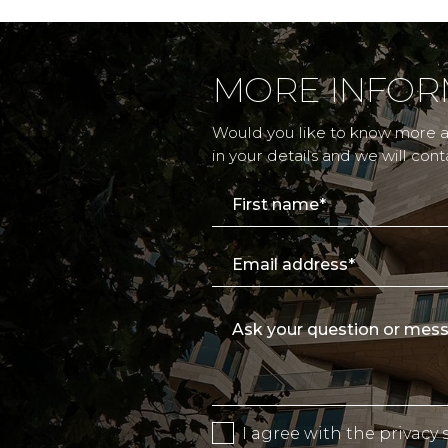
MORE INFOR
Would you like to know more ab
in your details and we will cont
I agree with the
privacy