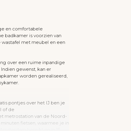
ige en comfortabele
e badkamer is voorzien van
 wastafel met meubel en een
ing over een ruime inpandige
. Indien gewenst, kan er
apkamer worden gerealiseerd,
abykamer.
tis pontjes over het IJ ben je
l of de
et metrostation van de Noord-
e minuten fietsen, waarmee je in
Amsterdam bereikt en in 15