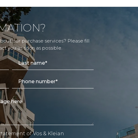
MATION?
out our purchase services? Please fill
act you as soon as possible.
 statement
of Vos & Kleian