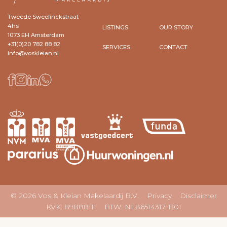
Tweede Sweelinckstraat
4hs
LISTINGS
OUR STORY
1073 EH Amsterdam
+31(0)20 782 88 82
SERVICES
CONTACT
info@voskleian.nl
© 2026 Vos & Kleian Makelaardij B.V.
Privacy
Disclaimer
KVK: 89888111 BTW: NL865143171B01