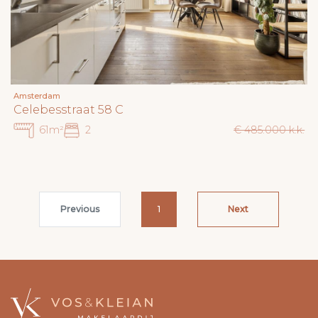
Amsterdam
Celebesstraat 58 C
61m²
2
€ 485.000 k.k.
Previous
1
Next