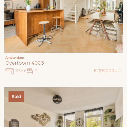
Amsterdam
Overtoom 406 3
113m²
2
€ 995.000 k.k.
Sold