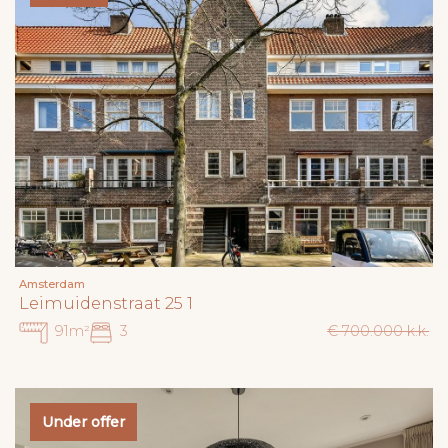
Amsterdam
Leimuidenstraat 25 1
91m²
3
€ 700.000 k.k.
Under offer