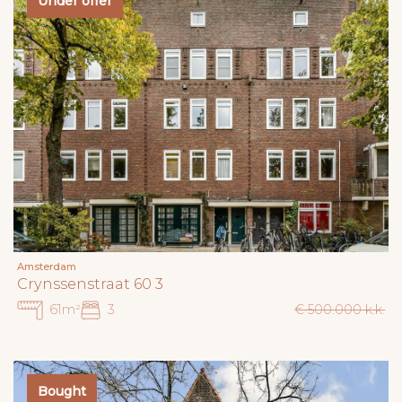
Under offer
Amsterdam
Crynssenstraat 60 3
61m²
3
€ 500.000 k.k.
Bought