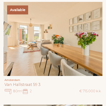
Available
Amsterdam
Van Hallstraat 59 3
80m²
2
€ 715.000 k.k.