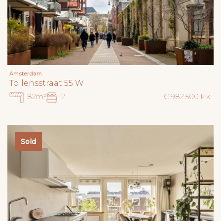
Amsterdam
Tollensstraat 55 W
82m²
2
€ 982.500 k.k.
Sold