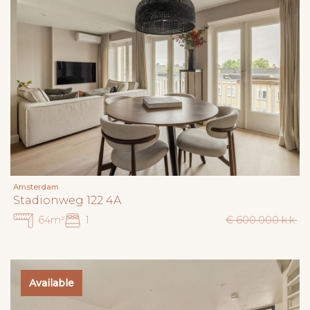
Amsterdam
Stadionweg 122 4A
64m²
1
€ 600.000 k.k.
Available