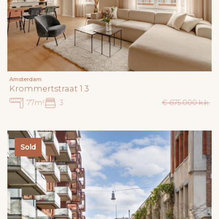
Amsterdam
Krommertstraat 1 3
77m²
3
€ 675.000 k.k.
Sold