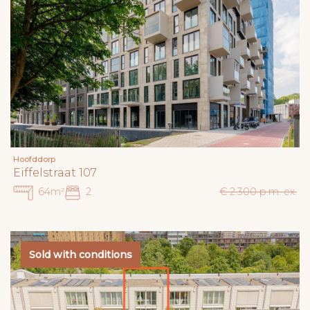
Hoofddorp
Eiffelstraat 107
64m²
2
€ 2.300 p.m. ex.
Sold with conditions