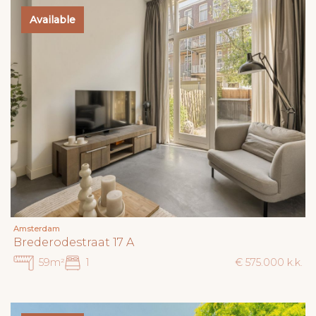
Available
Amsterdam
Brederodestraat 17 A
59m²
1
€ 575.000 k.k.