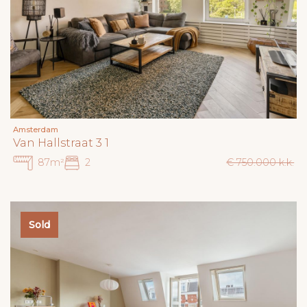
Amsterdam
Van Hallstraat 3 1
87m²
2
€ 750.000 k.k.
Sold