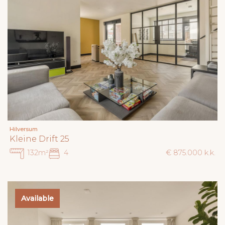
Hilversum
Kleine Drift 25
132m²
4
€ 875.000 k.k.
Available