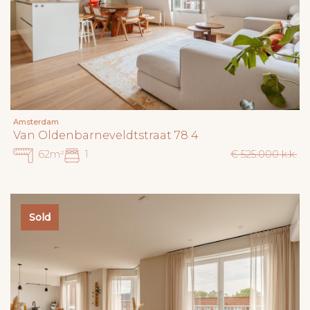
Amsterdam
Van Oldenbarneveldtstraat 78 4
62m²
1
€ 525.000 k.k.
Sold