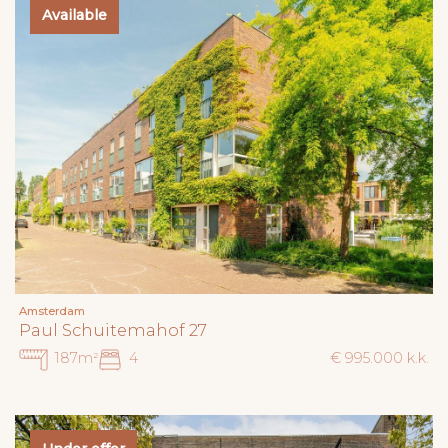
Available
Amsterdam
Paul Schuitemahof 27
187m²
4
€ 995.000 k.k.