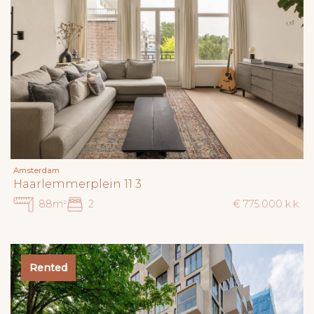
Amsterdam
Haarlemmerplein 11 3
88m²
2
€ 775.000 k.k.
Rented