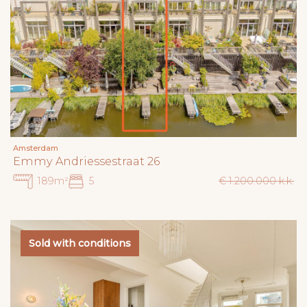
Amsterdam
Emmy Andriessestraat 26
189m²
5
€ 1.200.000 k.k.
Sold with conditions